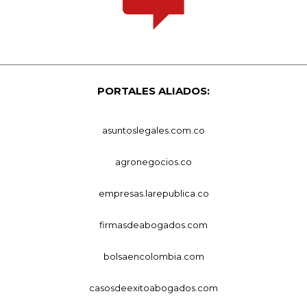
PORTALES ALIADOS:
asuntoslegales.com.co
agronegocios.co
empresas.larepublica.co
firmasdeabogados.com
bolsaencolombia.com
casosdeexitoabogados.com