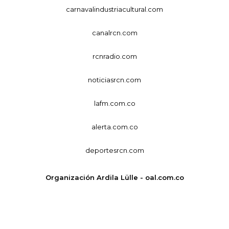
carnavalindustriacultural.com
canalrcn.com
rcnradio.com
noticiasrcn.com
lafm.com.co
alerta.com.co
deportesrcn.com
Organización Ardila Lülle - oal.com.co