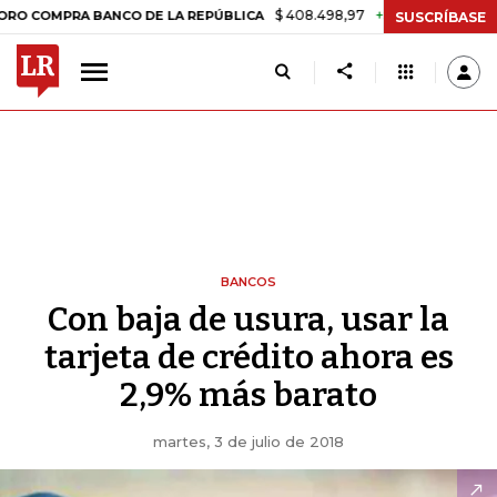
$ 408.498,97
+$ 8.753,81
+2,19%
RA BANCO DE LA REPÚBLICA
TA
SUSCRÍBASE
BANCOS
Con baja de usura, usar la
tarjeta de crédito ahora es
2,9% más barato
martes, 3 de julio de 2018