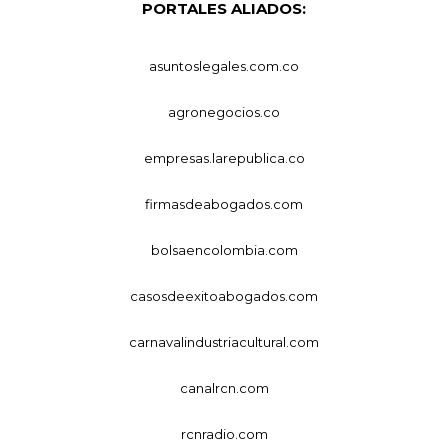
PORTALES ALIADOS:
asuntoslegales.com.co
agronegocios.co
empresas.larepublica.co
firmasdeabogados.com
bolsaencolombia.com
casosdeexitoabogados.com
carnavalindustriacultural.com
canalrcn.com
rcnradio.com