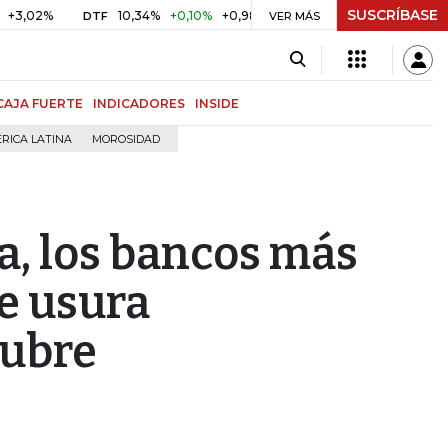
SUSCRÍBASE
%
10,34%
+0,10%
+0,98%
$ 416,86
+$ 0,05
+0,01%
DTF
UVR
VER MÁS
CAJA FUERTE
INDICADORES
INSIDE
RICA LATINA
MOROSIDAD
la, los bancos más
de usura
tubre