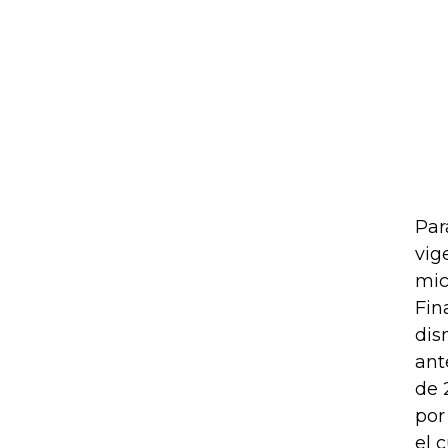
Par
vig
mic
Fin
dis
ant
de 
por
el 