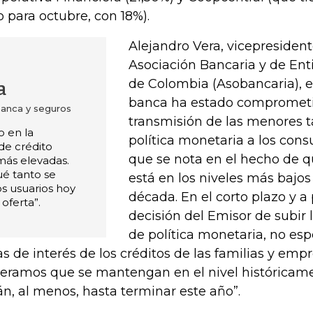
o para octubre, con 18%).
Alejandro Vera, vicepresident
Asociación Bancaria y de Ent
de Colombia (Asobancaria), e
a
banca ha estado comprometi
banca y seguros
transmisión de las menores t
o en la
política monetaria a los cons
de crédito
que se nota en el hecho de q
más elevadas.
é tanto se
está en los niveles más bajos
os usuarios hoy
década. En el corto plazo y a 
oferta”.
decisión del Emisor de subir l
de política monetaria, no es
as de interés de los créditos de las familias y em
eramos que se mantengan en el nivel históricame
án, al menos, hasta terminar este año”.