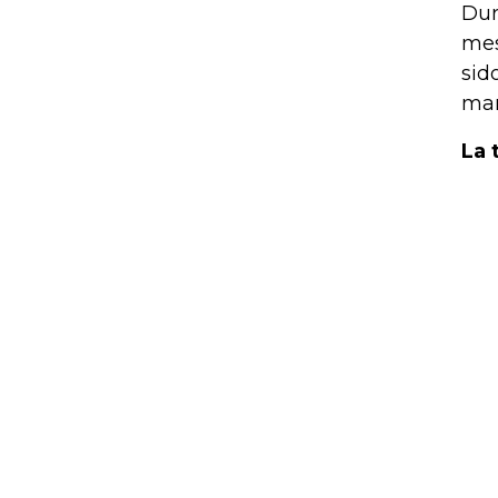
Dur
mes
sid
man
La 