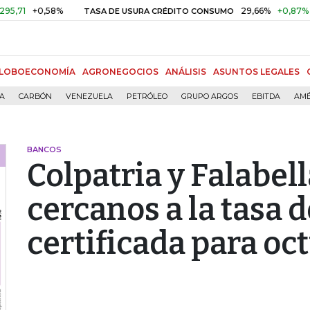
+0,58%
29,66%
+0,87%
+3,02
TASA DE USURA CRÉDITO CONSUMO
LOBOECONOMÍA
AGRONEGOCIOS
ANÁLISIS
ASUNTOS LEGALES
ÍA
CARBÓN
VENEZUELA
PETRÓLEO
GRUPO ARGOS
EBITDA
AMÉ
BANCOS
Colpatria y Falabel
cercanos a la tasa 
certificada para oc