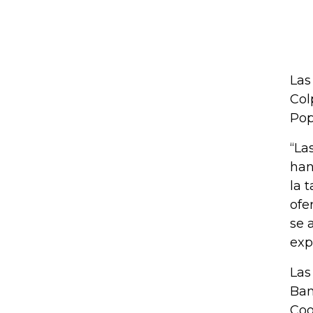
Las
Col
Pop
“La
han
la 
ofe
se 
exp
Las
Ban
Coo