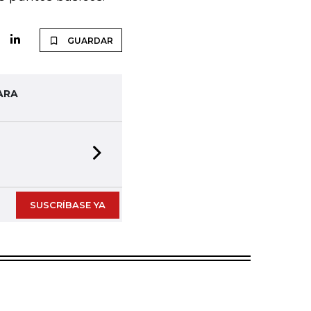
GUARDAR
ARA
Next slide
SUSCRÍBASE YA