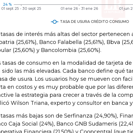
 tasas de interés más altas del sector pertenecen
patria (25,61%), Banco Falabella (25,61%), Bbva (25
ular (25,60%) y Bancolombia (25,60%).
s tasas de consumo en la modalidad de tarjeta de
 sido las más elevadas. Cada banco define qué ta
tasa de usura. Los usuarios hoy se mueven con faci
rta en costos y es muy probable que por las difer
active la estrategia para crecer a través de la comp
licó Wilson Triana, experto y consultor en banca y
 tasas más bajas son de Serfinanza (24,90%), Finan
co Caja Social (24%), Banco GNB Sudameris (22,41
perativa Financiera (21,50%) y Coopcentral (que t