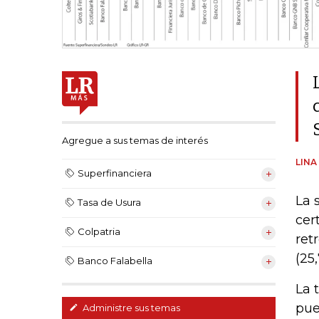
Agregue a sus temas de interés
LINA
Superfinanciera
La 
Tasa de Usura
cer
Colpatria
ret
(25
Banco Falabella
La 
pue
Administre sus temas