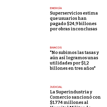
ENERGÍA
Superservicios estima
que usuarios han
pagado $24,9 billones
por obras inconclusas
BANCOS
"No subimos las tasas y
aún así logramos unas
utilidades por $1,2
billones en tres años"
JUDICIAL
La Superindustria y
Comercio sancionó con
$1.774 millones al