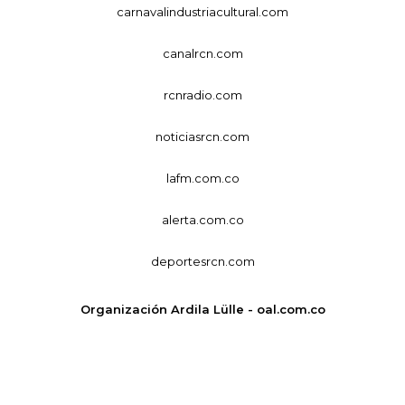
carnavalindustriacultural.com
canalrcn.com
rcnradio.com
noticiasrcn.com
lafm.com.co
alerta.com.co
deportesrcn.com
Organización Ardila Lülle - oal.com.co