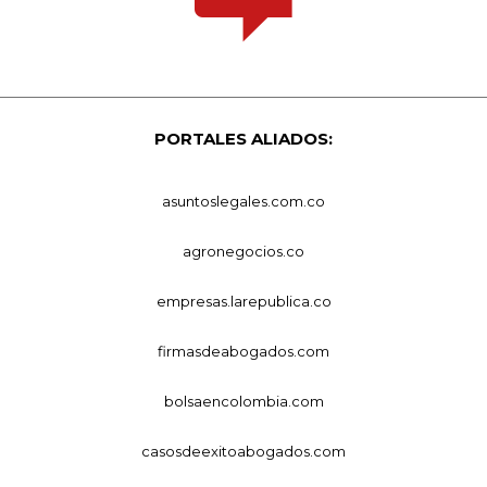
PORTALES ALIADOS:
asuntoslegales.com.co
agronegocios.co
empresas.larepublica.co
firmasdeabogados.com
bolsaencolombia.com
casosdeexitoabogados.com