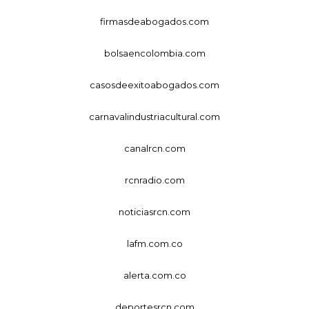
firmasdeabogados.com
bolsaencolombia.com
casosdeexitoabogados.com
carnavalindustriacultural.com
canalrcn.com
rcnradio.com
noticiasrcn.com
lafm.com.co
alerta.com.co
deportesrcn.com