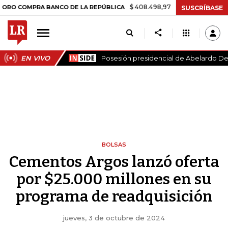
$ 408.498,97
+$ 8.753,81
+2,19%
MPRA BANCO DE LA REPÚBLICA
T
SUSCRÍBASE
EN VIVO
Posesión presidencial de Abelardo De 
BOLSAS
Cementos Argos lanzó oferta
por $25.000 millones en su
programa de readquisición
jueves, 3 de octubre de 2024