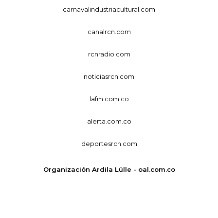
carnavalindustriacultural.com
canalrcn.com
rcnradio.com
noticiasrcn.com
lafm.com.co
alerta.com.co
deportesrcn.com
Organización Ardila Lülle - oal.com.co