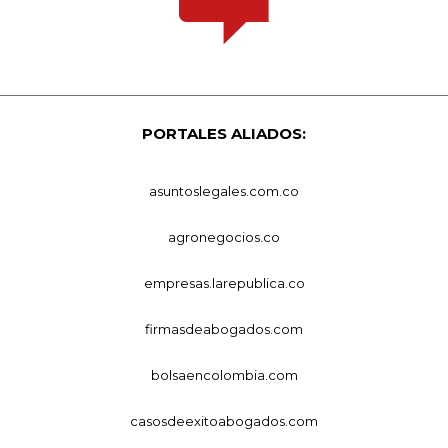
PORTALES ALIADOS:
asuntoslegales.com.co
agronegocios.co
empresas.larepublica.co
firmasdeabogados.com
bolsaencolombia.com
casosdeexitoabogados.com