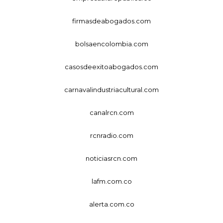
firmasdeabogados.com
bolsaencolombia.com
casosdeexitoabogados.com
carnavalindustriacultural.com
canalrcn.com
rcnradio.com
noticiasrcn.com
lafm.com.co
alerta.com.co