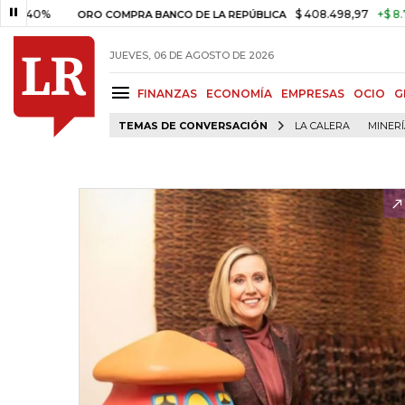
40%
$ 408.498,97
+$ 8.753,81
ORO COMPRA BANCO DE LA REPÚBLICA
JUEVES, 06 DE AGOSTO DE 2026
FINANZAS
ECONOMÍA
EMPRESAS
OCIO
G
TEMAS DE CONVERSACIÓN
LA CALERA
MINER