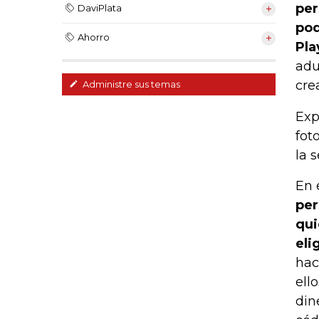
per
DaviPlata
pod
Ahorro
Pla
adu
cre
Administre sus temas
Exp
fot
la 
En 
per
qui
eli
hac
ell
din