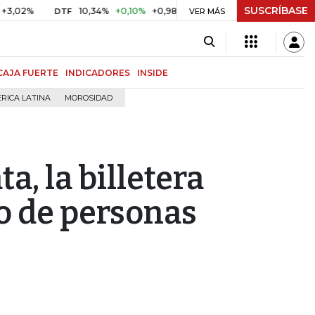
SUSCRÍBASE
2%
10,34%
+0,10%
+0,98%
$ 416,86
+$ 0,05
+0,01%
DTF
UVR
VER MÁS
CAJA FUERTE
INDICADORES
INSIDE
RICA LATINA
MOROSIDAD
a, la billetera
ro de personas