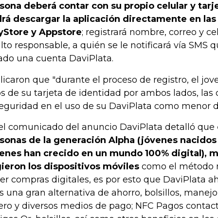
sona deberá contar con su propio celular y tarj
rá descargar la aplicación directamente en las
yStore y Appstore
; registrará nombre, correo y ce
lto responsable, a quién se le notificará vía SMS q
ado una cuenta DaviPlata.
licaron que "durante el proceso de registro, el jo
os de su tarjeta de identidad por ambos lados, las
seguridad en el uso de su DaviPlata como menor d
el comunicado del anuncio DaviPlata detalló que
sonas de la generación Alpha (jóvenes nacidos
enes han crecido en un mundo 100% digital), m
gieron los dispositivos móviles
como el método 
er compras digitales, es por esto que DaviPlata ah
os una gran alternativa de ahorro, bolsillos, manej
ero y diversos medios de pago; NFC Pagos contact