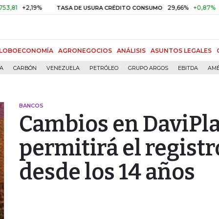
+2,19%
29,66%
+0,87%
+3,0
TASA DE USURA CRÉDITO CONSUMO
LOBOECONOMÍA
AGRONEGOCIOS
ANÁLISIS
ASUNTOS LEGALES
ÍA
CARBÓN
VENEZUELA
PETRÓLEO
GRUPO ARGOS
EBITDA
AMÉ
BANCOS
Cambios en DaviPlat
permitirá el regist
desde los 14 años