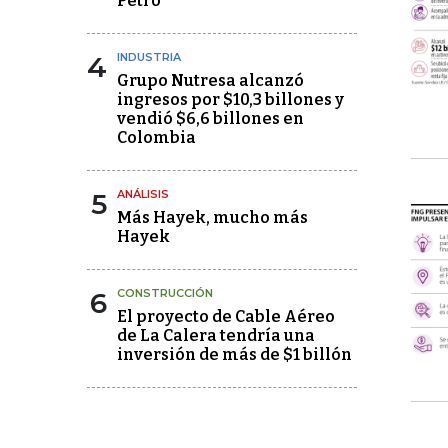
Petro
4
INDUSTRIA
Grupo Nutresa alcanzó
ingresos por $10,3 billones y
vendió $6,6 billones en
Colombia
5
ANÁLISIS
Más Hayek, mucho más
Hayek
6
CONSTRUCCIÓN
El proyecto de Cable Aéreo
de La Calera tendría una
inversión de más de $1 billón