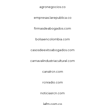
agronegocios.co
empresas.larepublica.co
firmasdeabogados.com
bolsaencolombia.com
casosdeexitoabogados.com
carnavalindustriacultural.com
canalrcn.com
rcnradio.com
noticiasrcn.com
lafm.com.co