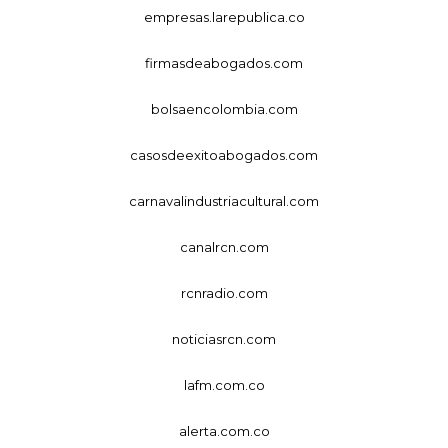
empresas.larepublica.co
firmasdeabogados.com
bolsaencolombia.com
casosdeexitoabogados.com
carnavalindustriacultural.com
canalrcn.com
rcnradio.com
noticiasrcn.com
lafm.com.co
alerta.com.co