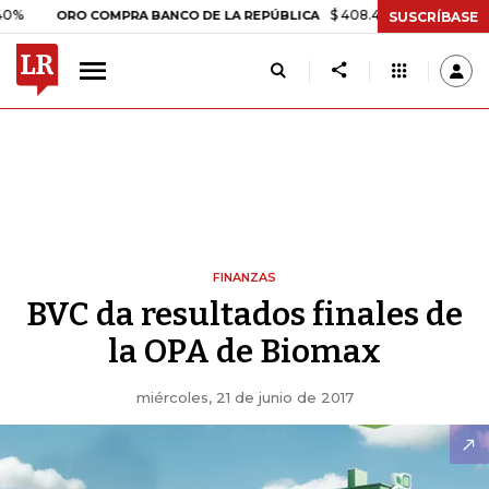
$ 408.498,97
+$ 8.753,81
+2,
ORO COMPRA BANCO DE LA REPÚBLICA
SUSCRÍBASE
FINANZAS
BVC da resultados finales de
la OPA de Biomax
miércoles, 21 de junio de 2017