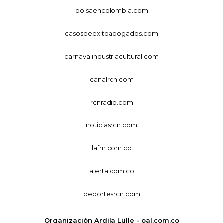
bolsaencolombia.com
casosdeexitoabogados.com
carnavalindustriacultural.com
canalrcn.com
rcnradio.com
noticiasrcn.com
lafm.com.co
alerta.com.co
deportesrcn.com
Organización Ardila Lülle - oal.com.co