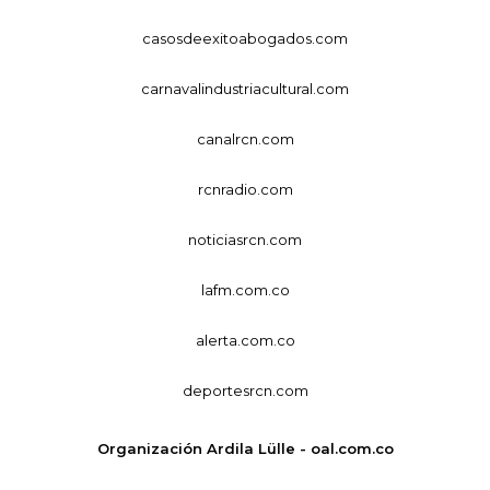
casosdeexitoabogados.com
carnavalindustriacultural.com
canalrcn.com
rcnradio.com
noticiasrcn.com
lafm.com.co
alerta.com.co
deportesrcn.com
Organización Ardila Lülle - oal.com.co