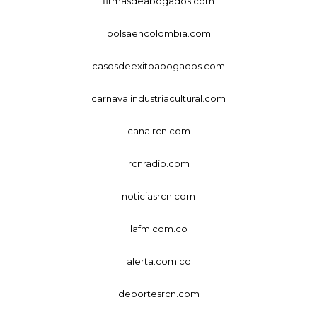
firmasdeabogados.com
bolsaencolombia.com
casosdeexitoabogados.com
carnavalindustriacultural.com
canalrcn.com
rcnradio.com
noticiasrcn.com
lafm.com.co
alerta.com.co
deportesrcn.com