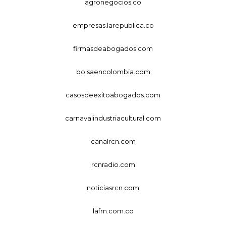
agronegocios.co
empresas.larepublica.co
firmasdeabogados.com
bolsaencolombia.com
casosdeexitoabogados.com
carnavalindustriacultural.com
canalrcn.com
rcnradio.com
noticiasrcn.com
lafm.com.co