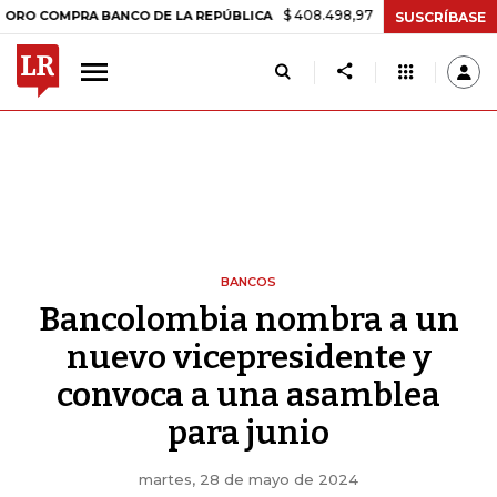
$ 408.498,97
+$ 8.753,81
+2,19%
MPRA BANCO DE LA REPÚBLICA
SUSCRÍBASE
BANCOS
Bancolombia nombra a un
nuevo vicepresidente y
convoca a una asamblea
para junio
martes, 28 de mayo de 2024