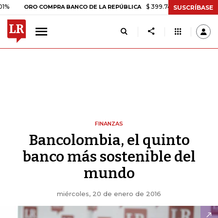
$ 399.745,16
+$ 2.295,71
+0,5
ORO COMPRA BANCO DE LA REPÚBLICA
SUSCRÍBASE
FINANZAS
Bancolombia, el quinto
banco más sostenible del
mundo
miércoles, 20 de enero de 2016