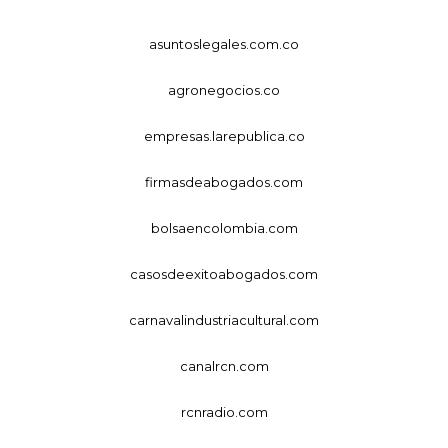
asuntoslegales.com.co
agronegocios.co
empresas.larepublica.co
firmasdeabogados.com
bolsaencolombia.com
casosdeexitoabogados.com
carnavalindustriacultural.com
canalrcn.com
rcnradio.com