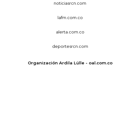
noticiasrcn.com
lafm.com.co
alerta.com.co
deportesrcn.com
Organización Ardila Lülle - oal.com.co