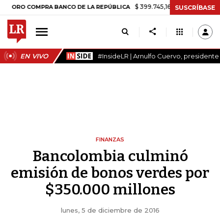
$ 399.745,16
+$ 2.295,71
+0,58%
O COMPRA BANCO DE LA REPÚBLICA
SUSCRÍBASE
EN VIVO
#InsideLR | Arnulfo Cuervo, president
FINANZAS
Bancolombia culminó
emisión de bonos verdes por
$350.000 millones
lunes, 5 de diciembre de 2016