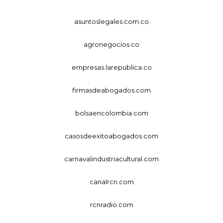
asuntoslegales.com.co
agronegocios.co
empresas.larepublica.co
firmasdeabogados.com
bolsaencolombia.com
casosdeexitoabogados.com
carnavalindustriacultural.com
canalrcn.com
rcnradio.com