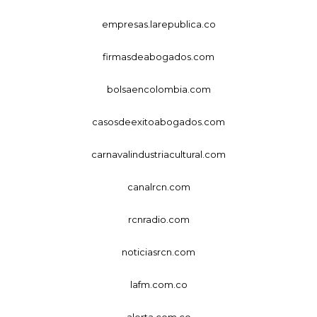
empresas.larepublica.co
firmasdeabogados.com
bolsaencolombia.com
casosdeexitoabogados.com
carnavalindustriacultural.com
canalrcn.com
rcnradio.com
noticiasrcn.com
lafm.com.co
alerta.com.co