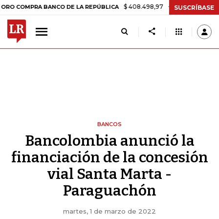
$ 408.498,97
+$ 8.753,81
+2,19%
MPRA BANCO DE LA REPÚBLICA
T
SUSCRÍBASE
BANCOS
Bancolombia anunció la
financiación de la concesión
vial Santa Marta -
Paraguachón
martes, 1 de marzo de 2022