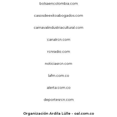
bolsaencolombia.com
casosdeexitoabogados.com
carnavalindustriacultural.com
canalrcn.com
rcnradio.com
noticiasrcn.com
lafm.com.co
alerta.com.co
deportesrcn.com
Organización Ardila Lülle - oal.com.co