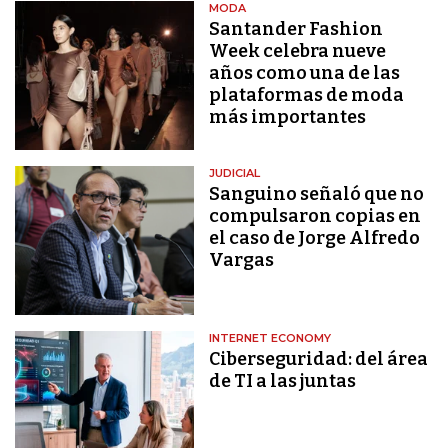
MODA
Santander Fashion
Week celebra nueve
años como una de las
plataformas de moda
más importantes
JUDICIAL
Sanguino señaló que no
compulsaron copias en
el caso de Jorge Alfredo
Vargas
INTERNET ECONOMY
Ciberseguridad: del área
de TI a las juntas