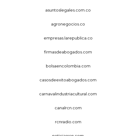
asuntoslegales.com.co
agronegocios.co
empresas.larepublica.co
firmasdeabogados.com
bolsaencolombia.com
casosdeexitoabogados.com
carnavalindustriacultural.com
canalrcn.com
rcnradio.com
noticiasrcn.com