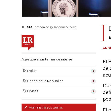
Foto:
Tomada de @BancoRepublica
ANDR
Agregue a sus temas de interés
El 
de 
Dólar
acu
Banco de la República
Dur
Divisas
def
pod
Administre sus temas
El 