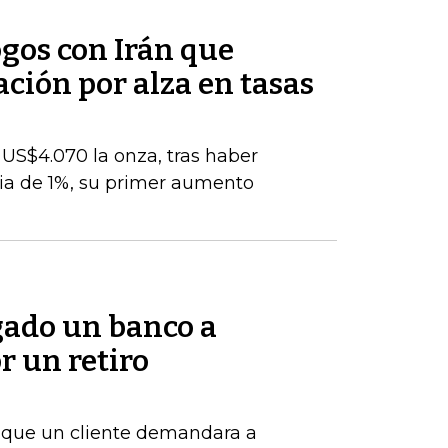
ogos con Irán que
ación por alza en tasas
s US$4.070 la onza, tras haber
ia de 1%, su primer aumento
gado un banco a
r un retiro
de que un cliente demandara a