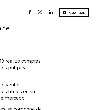
GUARDAR
a de
19 realizó compras
nes put para
ni ventas
hos títulos en su
 de mercado.
ales, se compone de