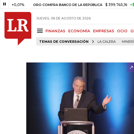
+0,01%
$ 399.745,16
+$ 2.295,
ORO COMPRA BANCO DE LA REPÚBLICA
JUEVES, 06 DE AGOSTO DE 2026
FINANZAS
ECONOMÍA
EMPRESAS
OCIO
G
TEMAS DE CONVERSACIÓN
LA CALERA
MINER