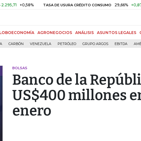
71
+0,58%
29,66%
+0,87%
+3
TASA DE USURA CRÉDITO CONSUMO
LOBOECONOMÍA
AGRONEGOCIOS
ANÁLISIS
ASUNTOS LEGALES
ÍA
CARBÓN
VENEZUELA
PETRÓLEO
GRUPO ARGOS
EBITDA
AMÉ
BOLSAS
Banco de la Repúbl
US$400 millones en
enero