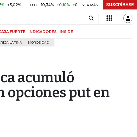
SUSCRÍBASE
,02%
10,34%
+0,10%
+0,98%
$ 416,86
+$ 0,05
+0,0
DTF
VER MÁS
UVR
CAJA FUERTE
INDICADORES
INSIDE
RICA LATINA
MOROSIDAD
ica acumuló
 opciones put en