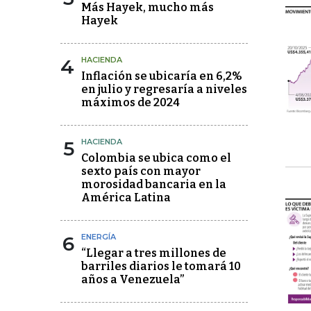
Más Hayek, mucho más
Hayek
4
HACIENDA
Inflación se ubicaría en 6,2%
en julio y regresaría a niveles
máximos de 2024
5
HACIENDA
Colombia se ubica como el
sexto país con mayor
morosidad bancaria en la
América Latina
6
ENERGÍA
“Llegar a tres millones de
barriles diarios le tomará 10
años a Venezuela”