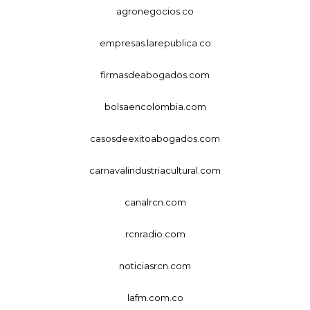
agronegocios.co
empresas.larepublica.co
firmasdeabogados.com
bolsaencolombia.com
casosdeexitoabogados.com
carnavalindustriacultural.com
canalrcn.com
rcnradio.com
noticiasrcn.com
lafm.com.co