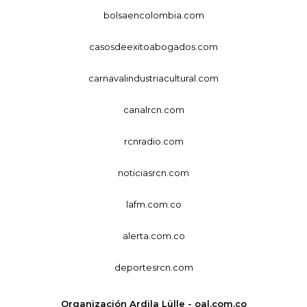
bolsaencolombia.com
casosdeexitoabogados.com
carnavalindustriacultural.com
canalrcn.com
rcnradio.com
noticiasrcn.com
lafm.com.co
alerta.com.co
deportesrcn.com
Organización Ardila Lülle - oal.com.co