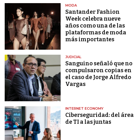
MODA
Santander Fashion
Week celebra nueve
años como una de las
plataformas de moda
más importantes
JUDICIAL
Sanguino señaló que no
compulsaron copias en
el caso de Jorge Alfredo
Vargas
INTERNET ECONOMY
Ciberseguridad: del área
de TI a las juntas