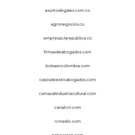
asuntoslegales.com.co
agronegocios.co
empresas.larepublica.co
firmasdeabogados.com
bolsaencolombia.com
casosdeexitoabogados.com
carnavalindustriacultural.com
canalrcn.com
rcnradio.com
noticiasrcn.com