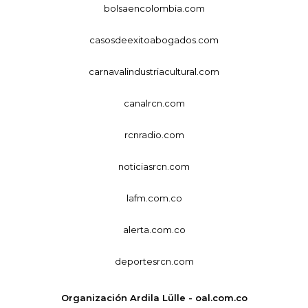
bolsaencolombia.com
casosdeexitoabogados.com
carnavalindustriacultural.com
canalrcn.com
rcnradio.com
noticiasrcn.com
lafm.com.co
alerta.com.co
deportesrcn.com
Organización Ardila Lülle - oal.com.co