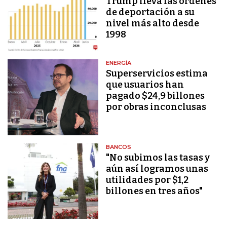
Trump lleva las órdenes
de deportación a su
nivel más alto desde
1998
ENERGÍA
Superservicios estima
que usuarios han
pagado $24,9 billones
por obras inconclusas
BANCOS
"No subimos las tasas y
aún así logramos unas
utilidades por $1,2
billones en tres años"