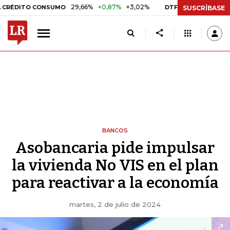
29,66%
+0,87%
+3,02%
10,34%
+0,10%
+0,98
TO CONSUMO
DTF
SUSCRÍBASE
BANCOS
Asobancaria pide impulsar
la vivienda No VIS en el plan
para reactivar a la economía
martes, 2 de julio de 2024