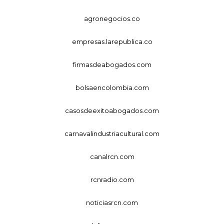
agronegocios.co
empresas.larepublica.co
firmasdeabogados.com
bolsaencolombia.com
casosdeexitoabogados.com
carnavalindustriacultural.com
canalrcn.com
rcnradio.com
noticiasrcn.com