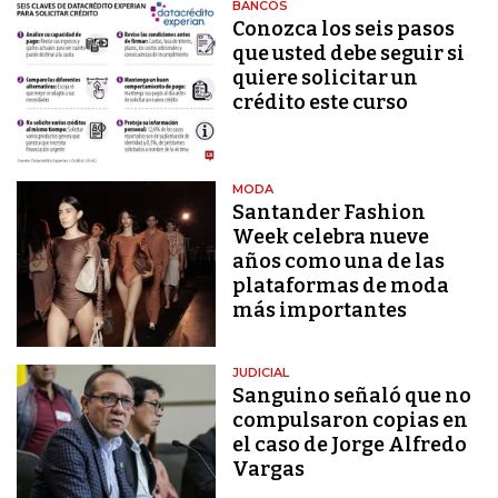
BANCOS
Conozca los seis pasos
que usted debe seguir si
quiere solicitar un
crédito este curso
MODA
Santander Fashion
Week celebra nueve
años como una de las
plataformas de moda
más importantes
JUDICIAL
Sanguino señaló que no
compulsaron copias en
el caso de Jorge Alfredo
Vargas