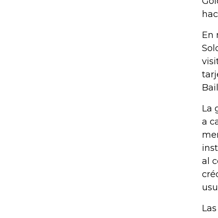
Gol
hac
En 
Sol
vis
tar
Bai
La 
a c
mer
ins
al 
cré
usu
Las