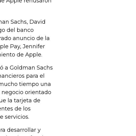
e Apple rehusaron
man Sachs, David
go del banco
perado anuncio de la
ple Pay, Jennifer
miento de Apple.
udó a Goldman Sachs
nancieros para el
e mucho tiempo una
o negocio orientado
e la tarjeta de
ntes de los
 servicios.
a desarrollar y