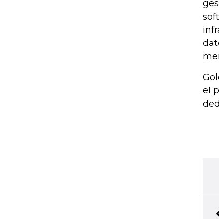
ges
sof
inf
dat
men
Gol
el 
ded