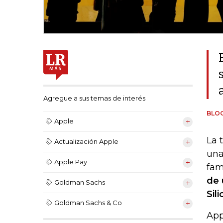
Agregue a sus temas de interés
BLO
Apple
La 
Actualización Apple
una
Apple Pay
fam
de 
Goldman Sachs
Sil
Goldman Sachs & Co
App