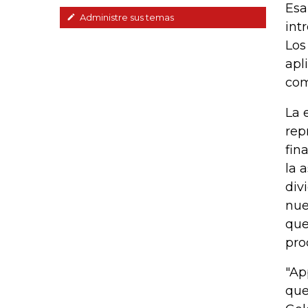
Esa
Administre sus temas
int
Los
apl
com
La 
rep
fin
la 
div
nue
que
pro
"Ap
que