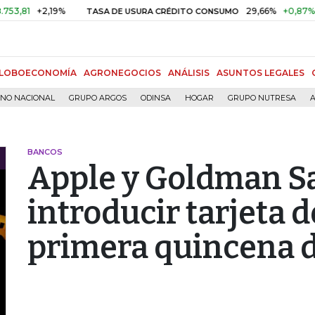
+2,19%
29,66%
+0,87%
+3,02
TASA DE USURA CRÉDITO CONSUMO
LOBOECONOMÍA
AGRONEGOCIOS
ANÁLISIS
ASUNTOS LEGALES
RNO NACIONAL
GRUPO ARGOS
ODINSA
HOGAR
GRUPO NUTRESA
A
BANCOS
Apple y Goldman S
introducir tarjeta d
primera quincena d