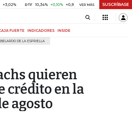
SUSCRÍBASE
%
10,34%
+0,10%
+0,98%
$ 416,96
+$ 0,05
+0,01%
DTF
UVR
VER MÁS
CAJA FUERTE
INDICADORES
INSIDE
BELARDO DE LA ESPRIELLA
achs quieren
e crédito en la
e agosto