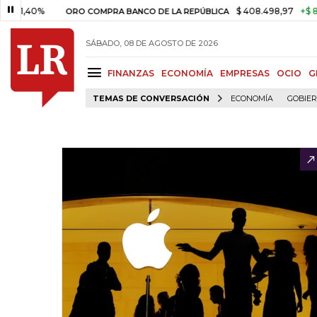
0%
$ 408.498,97
+$ 8.753,81
ORO COMPRA BANCO DE LA REPÚBLICA
SÁBADO, 08 DE AGOSTO DE 2026
FINANZAS
ECONOMÍA
EMPRESAS
OCIO
G
TEMAS DE CONVERSACIÓN
ECONOMÍA
GOBIE