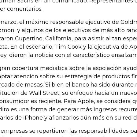
dman Sachs en un comunicado. Representantes d
er comentarios.
marzo, el máximo responsable ejecutivo de Gold
omon, y algunos de los ejecutivos de más alto ran
itaron Cupertino, California, para asistir al tan es
jeta. En el escenario, Tim Cook y la ejecutiva de Ap
ley, dieron la noticia con el característico ensalza
gran cobertura mediática sobre la asociación ay
aptar atención sobre su estrategia de productos fi
cado de masas. Si bien el banco ha sido durant
titución de Wall Street, su enfoque hacia un nuev
consumidor es reciente. Para Apple, se considera qu
dito es una forma de generar más ingresos recurre
arios de iPhone y afianzarlos aún más en su red de
 empresas se repartieron las responsabilidades par