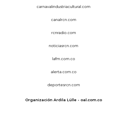
carnavalindustriacultural.com
canalrcn.com
rcnradio.com
noticiasrcn.com
lafm.com.co
alerta.com.co
deportesrcn.com
Organización Ardila Lülle - oal.com.co