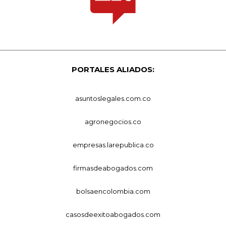
PORTALES ALIADOS:
asuntoslegales.com.co
agronegocios.co
empresas.larepublica.co
firmasdeabogados.com
bolsaencolombia.com
casosdeexitoabogados.com