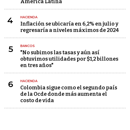
América Latina
HACIENDA
4
Inflación se ubicaría en 6,2% en julio y
regresaría a niveles máximos de 2024
BANCOS
5
"No subimos las tasas y aún así
obtuvimos utilidades por $1,2 billones
en tres años"
HACIENDA
6
Colombia sigue como el segundo país
de la Ocde donde más aumenta el
costo de vida