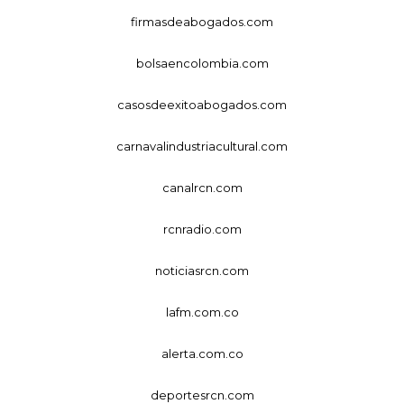
firmasdeabogados.com
bolsaencolombia.com
casosdeexitoabogados.com
carnavalindustriacultural.com
canalrcn.com
rcnradio.com
noticiasrcn.com
lafm.com.co
alerta.com.co
deportesrcn.com