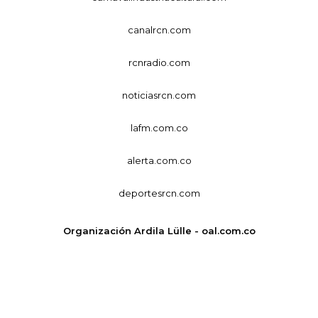
canalrcn.com
rcnradio.com
noticiasrcn.com
lafm.com.co
alerta.com.co
deportesrcn.com
Organización Ardila Lülle - oal.com.co