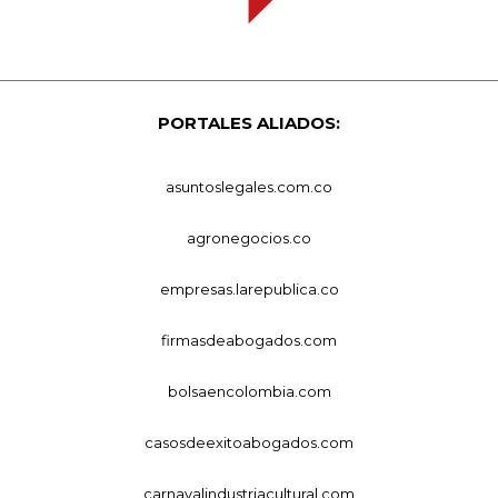
PORTALES ALIADOS:
asuntoslegales.com.co
agronegocios.co
empresas.larepublica.co
firmasdeabogados.com
bolsaencolombia.com
casosdeexitoabogados.com
carnavalindustriacultural.com