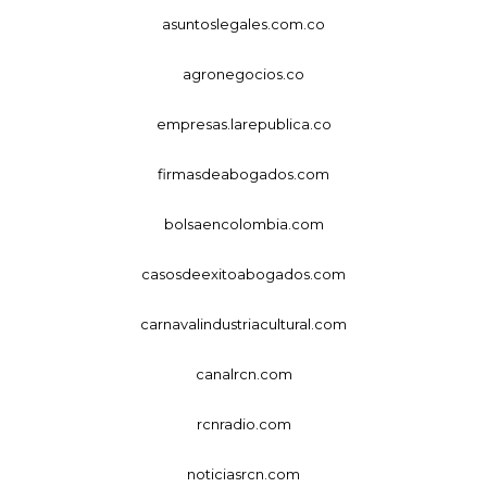
asuntoslegales.com.co
agronegocios.co
empresas.larepublica.co
firmasdeabogados.com
bolsaencolombia.com
casosdeexitoabogados.com
carnavalindustriacultural.com
canalrcn.com
rcnradio.com
noticiasrcn.com