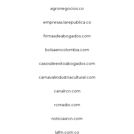
agronegocios.co
empresas.larepublica.co
firmasdeabogados.com
bolsaencolombia.com
casosdeexitoabogados.com
carnavalindustriacultural.com
canalrcn.com
rcnradio.com
noticiasrcn.com
lafm.com.co