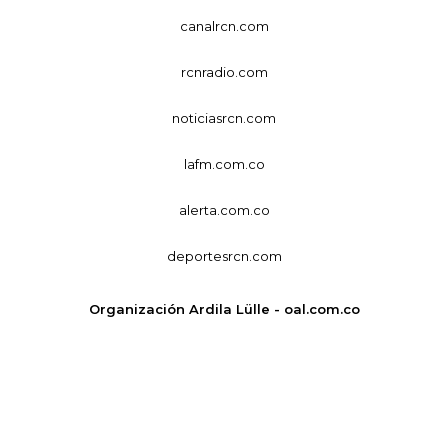
canalrcn.com
rcnradio.com
noticiasrcn.com
lafm.com.co
alerta.com.co
deportesrcn.com
Organización Ardila Lülle - oal.com.co