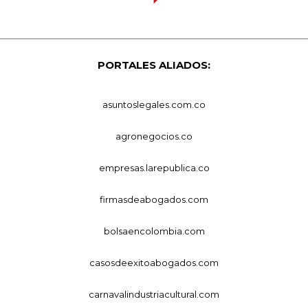
PORTALES ALIADOS:
asuntoslegales.com.co
agronegocios.co
empresas.larepublica.co
firmasdeabogados.com
bolsaencolombia.com
casosdeexitoabogados.com
carnavalindustriacultural.com