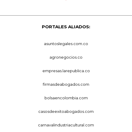
PORTALES ALIADOS:
asuntoslegales.com.co
agronegocios.co
empresas.larepublica.co
firmasdeabogados.com
bolsaencolombia.com
casosdeexitoabogados.com
carnavalindustriacultural.com