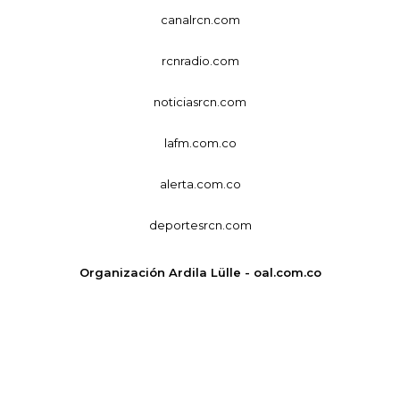
canalrcn.com
rcnradio.com
noticiasrcn.com
lafm.com.co
alerta.com.co
deportesrcn.com
Organización Ardila Lülle - oal.com.co