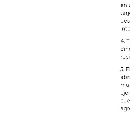
en 
tar
deu
int
4. 
din
reci
5. 
abr
muc
eje
cue
agr