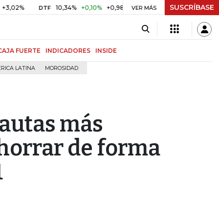
SUSCRÍBASE
%
10,34%
+0,10%
+0,98%
$ 416,91
+$ 0,05
+0,01%
DTF
UVR
VER MÁS
CAJA FUERTE
INDICADORES
INSIDE
RICA LATINA
MOROSIDAD
pautas más
horrar de forma
1