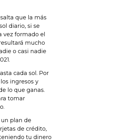
esalta que la más
l diario, si se
a vez formado el
 resultará mucho
adie o casi nadie
021.
asta cada sol. Por
 los ingresos y
de lo que ganas.
ara tomar
o.
a un plan de
jetas de crédito,
teniendo tu dinero