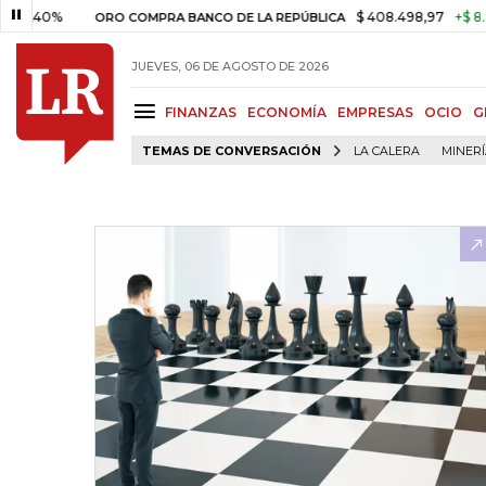
0%
$ 408.498,97
+$ 8.753,81
ORO COMPRA BANCO DE LA REPÚBLICA
JUEVES, 06 DE AGOSTO DE 2026
FINANZAS
ECONOMÍA
EMPRESAS
OCIO
G
TEMAS DE CONVERSACIÓN
LA CALERA
MINER