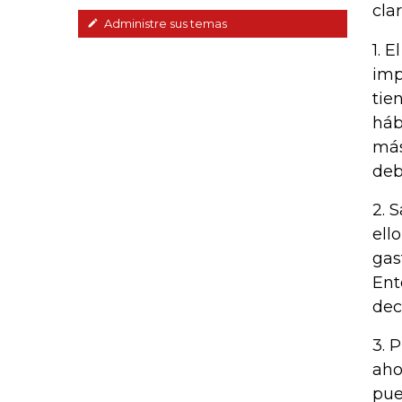
cla
Administre sus temas
1. 
imp
tie
háb
más
deb
2. 
ell
gas
Ent
dec
3. 
aho
pue