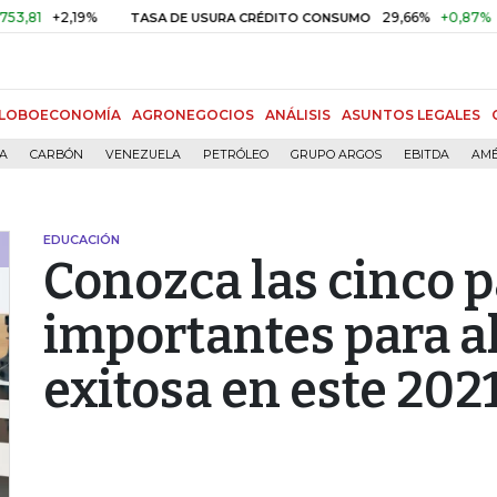
+2,19%
29,66%
+0,87%
+3,02
TASA DE USURA CRÉDITO CONSUMO
LOBOECONOMÍA
AGRONEGOCIOS
ANÁLISIS
ASUNTOS LEGALES
ÍA
CARBÓN
VENEZUELA
PETRÓLEO
GRUPO ARGOS
EBITDA
AMÉ
EDUCACIÓN
Conozca las cinco 
importantes para a
exitosa en este 202