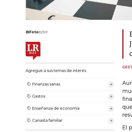
Foto:
123rf
GEST
Agregue a sus temas de interés
Aun
Finanzas sanas
muc
Gastos
fin
que
Enseñanza de economía
res
Canasta familiar
El 