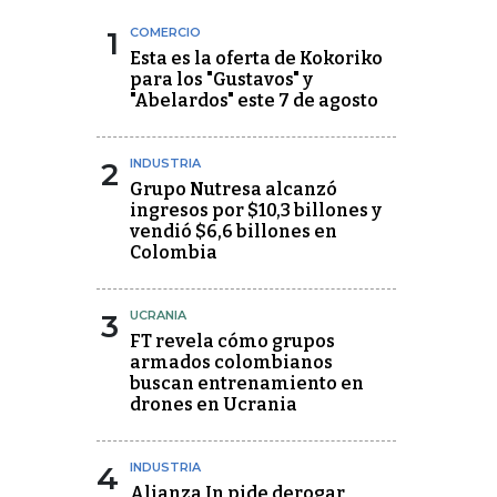
1
COMERCIO
Esta es la oferta de Kokoriko
para los "Gustavos" y
"Abelardos" este 7 de agosto
2
INDUSTRIA
Grupo Nutresa alcanzó
ingresos por $10,3 billones y
vendió $6,6 billones en
Colombia
3
UCRANIA
FT revela cómo grupos
armados colombianos
buscan entrenamiento en
drones en Ucrania
4
INDUSTRIA
Alianza In pide derogar