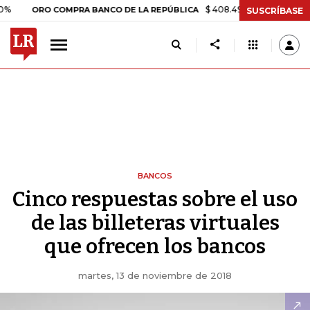
$ 408.498,97
+$ 8.753,81
+2,
ORO COMPRA BANCO DE LA REPÚBLICA
SUSCRÍBASE
BANCOS
Cinco respuestas sobre el uso
de las billeteras virtuales
que ofrecen los bancos
martes, 13 de noviembre de 2018