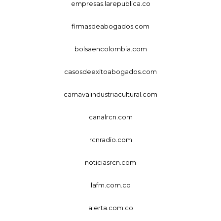
empresas.larepublica.co
firmasdeabogados.com
bolsaencolombia.com
casosdeexitoabogados.com
carnavalindustriacultural.com
canalrcn.com
rcnradio.com
noticiasrcn.com
lafm.com.co
alerta.com.co