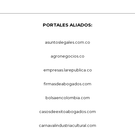
PORTALES ALIADOS:
asuntoslegales.com.co
agronegocios.co
empresas.larepublica.co
firmasdeabogados.com
bolsaencolombia.com
casosdeexitoabogados.com
carnavalindustriacultural.com