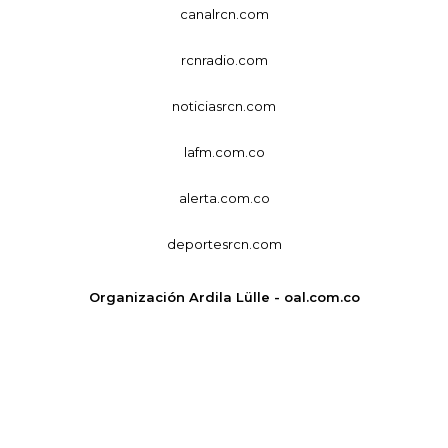
canalrcn.com
rcnradio.com
noticiasrcn.com
lafm.com.co
alerta.com.co
deportesrcn.com
Organización Ardila Lülle - oal.com.co