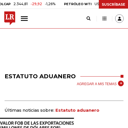
2.344,81
-29,92
-1,26%
US$ 75,09
-US$ 0,24
AP
PETRÓLEO WTI
SUSCRÍBASE
ESTATUTO ADUANERO
AGREGAR A MIS TEMAS
Últimas noticias sobre:
Estatuto aduanero