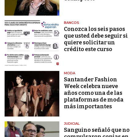
BANCOS
Conozca los seis pasos
que usted debe seguir si
quiere solicitar un
crédito este curso
MODA
Santander Fashion
Week celebra nueve
años como una de las
plataformas de moda
más importantes
JUDICIAL
Sanguino señaló que no
compulsaron copias en