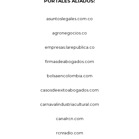
PORTALES ALIADOS:
asuntoslegales.com.co
agronegocios.co
empresas.larepublica.co
firmasdeabogados.com
bolsaencolombia.com
casosdeexitoabogados.com
carnavalindustriacultural.com
canalrcn.com
rcnradio.com