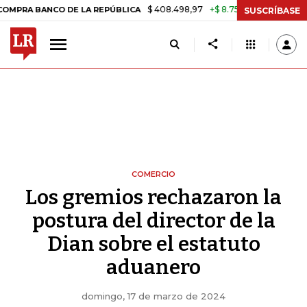
$ 408.498,97
+$ 8.753,81
+2,19%
NCO DE LA REPÚBLICA
TASA DE
SUSCRÍBASE
COMERCIO
Los gremios rechazaron la
postura del director de la
Dian sobre el estatuto
aduanero
domingo, 17 de marzo de 2024