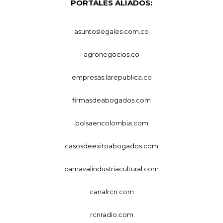
PORTALES ALIADOS:
asuntoslegales.com.co
agronegocios.co
empresas.larepublica.co
firmasdeabogados.com
bolsaencolombia.com
casosdeexitoabogados.com
carnavalindustriacultural.com
canalrcn.com
rcnradio.com