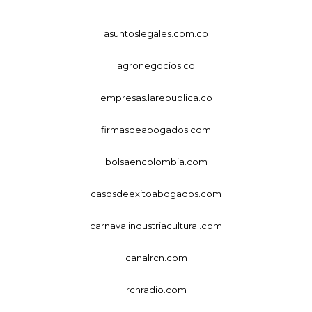
asuntoslegales.com.co
agronegocios.co
empresas.larepublica.co
firmasdeabogados.com
bolsaencolombia.com
casosdeexitoabogados.com
carnavalindustriacultural.com
canalrcn.com
rcnradio.com