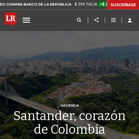
$ 399.745,16
+$ 2.295,71
+0,58%
 BANCO DE LA REPÚBLICA
TASA
SUSCRÍBASE
HACIENDA
Santander, corazón
de Colombia