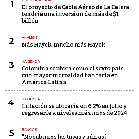
CONSTRUCCIÓN
1
El proyecto de Cable Aéreo de La Calera
tendría una inversión de más de $1
billón
ANÁLISIS
2
Más Hayek, mucho más Hayek
HACIENDA
3
Colombia se ubica como el sexto país
con mayor morosidad bancaria en
América Latina
HACIENDA
4
Inflación se ubicaría en 6,2% en julio y
regresaría a niveles máximos de 2024
BANCOS
5
"No subimos las tasas y aún así