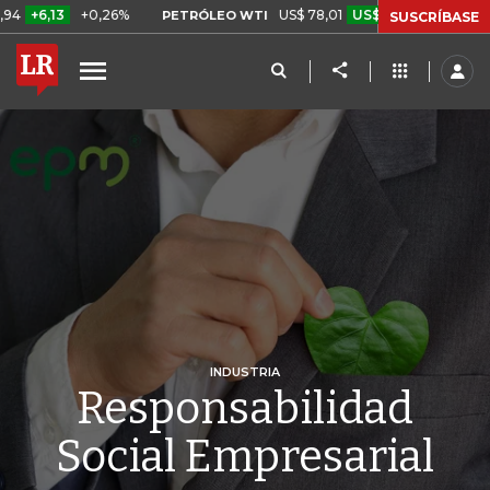
0,26%
US$ 78,01
US$ 2,92
+3,89%
PETRÓLEO WTI
CAFÉ COL
SUSCRÍBASE
INDUSTRIA
Responsabilidad
Social Empresarial