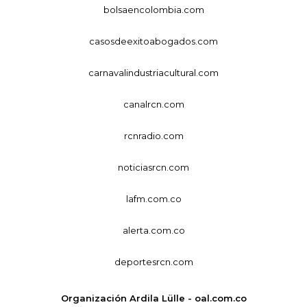
bolsaencolombia.com
casosdeexitoabogados.com
carnavalindustriacultural.com
canalrcn.com
rcnradio.com
noticiasrcn.com
lafm.com.co
alerta.com.co
deportesrcn.com
Organización Ardila Lülle - oal.com.co