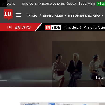
%
$ 399.745,16
+$ 2.295,71
+
ORO COMPRA BANCO DE LA REPÚBLICA
INICIO
ESPECIALES
RESUMEN DEL AÑO
#InsideLR | Arnulfo Cu
EN VIVO
La ap