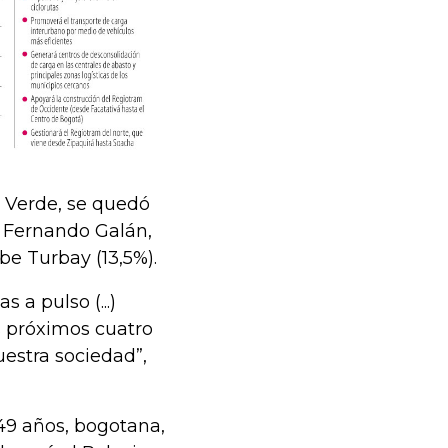
 Verde, se quedó
s Fernando Galán,
be Turbay (13,5%).
 a pulso (...)
s próximos cuatro
estra sociedad”,
49 años, bogotana,