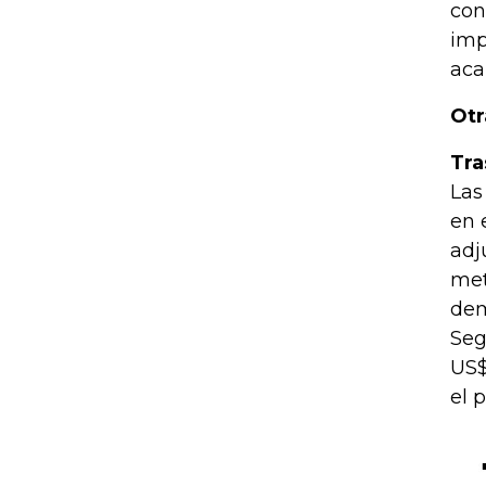
con
imp
aca
Otr
Tra
Las
en 
adj
met
dem
Seg
US$
el p