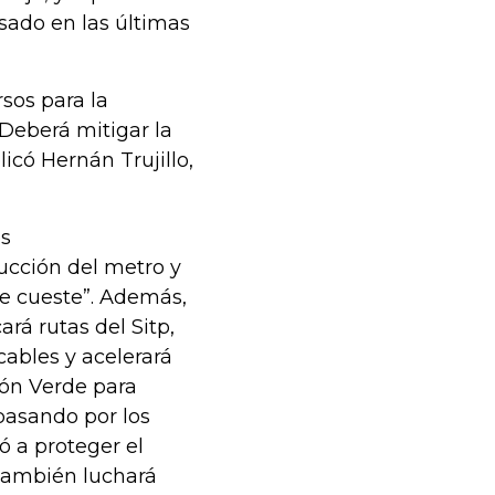
ado en las últimas
rsos para la
 Deberá mitigar la
icó Hernán Trujillo,
es
ucción del metro y
ue cueste”. Además,
rá rutas del Sitp,
cables y acelerará
dón Verde para
pasando por los
ó a proteger el
También luchará