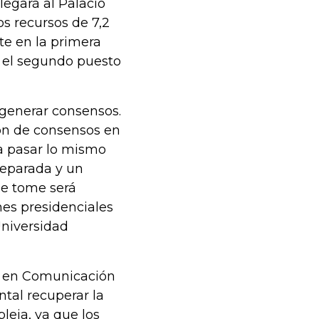
legará al Palacio
s recursos de 7,2
te en la primera
, el segundo puesto
 generar consensos.
ión de consensos en
a a pasar lo mismo
separada y un
ue tome será
nes presidenciales
 Universidad
ía en Comunicación
tal recuperar la
leja, ya que los