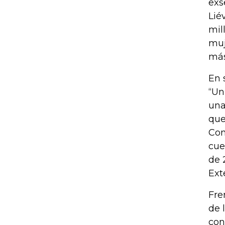
exs
Lié
mil
muj
más
En 
“Un
una
que
Con
cue
de 
Ext
Fre
de 
con