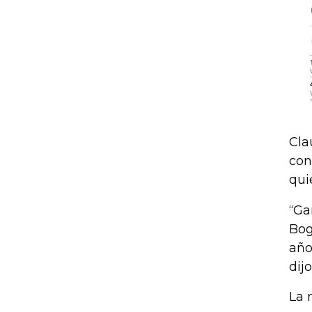
Cla
con
qui
“Ga
Bog
año
dij
La 