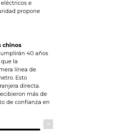
eléctricos e
guridad propone
s chinos
cumplirán 40 años
 que la
imera línea de
etro. Esto
anjera directa.
 recibieron más de
to de confianza en