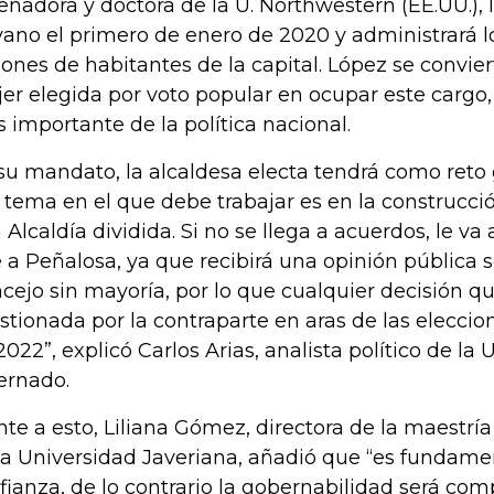
enadora y doctora de la U. Northwestern (EE.UU.), l
vano el primero de enero de 2020 y administrará lo
lones de habitantes de la capital. López se convier
er elegida por voto popular en ocupar este cargo
 importante de la política nacional.
su mandato, la alcaldesa electa tendrá como reto
 tema en el que debe trabajar es en la construcc
 Alcaldía dividida. Si no se llega a acuerdos, le v
 a Peñalosa, ya que recibirá una opinión pública 
cejo sin mayoría, por lo que cualquier decisión q
stionada por la contraparte en aras de las eleccio
2022”, explicó Carlos Arias, analista político de la
ernado.
nte a esto, Liliana Gómez, directora de la maestr
la Universidad Javeriana, añadió que “es fundamen
fianza, de lo contrario la gobernabilidad será comp