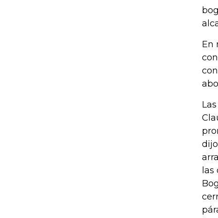
bog
alca
En 
con
con
abo
Las
Cla
pro
dij
arr
las
Bog
cer
pár