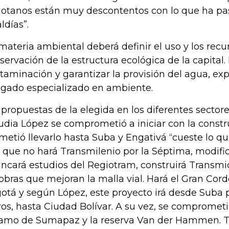
otanos están muy descontentos con lo que ha pas
ldías”.
materia ambiental deberá definir el uso y los recu
servación de la estructura ecológica de la capital.
taminación y garantizar la provisión del agua, expl
gado especializado en ambiente.
 propuestas de la elegida en los diferentes sector
udia López se comprometió a iniciar con la constr
metió llevarlo hasta Suba y Engativá “cueste lo q
o que no hará Transmilenio por la Séptima, modifica
ancará estudios del Regiotram, construirá Transmi
 obras que mejoran la malla vial. Hará el Gran Cor
otá y según López, este proyecto irá desde Suba 
ros, hasta Ciudad Bolívar. A su vez, se comprometi
amo de Sumapaz y la reserva Van der Hammen. 