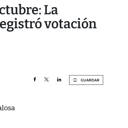
ctubre: La
egistró votación
GUARDAR
e
alosa