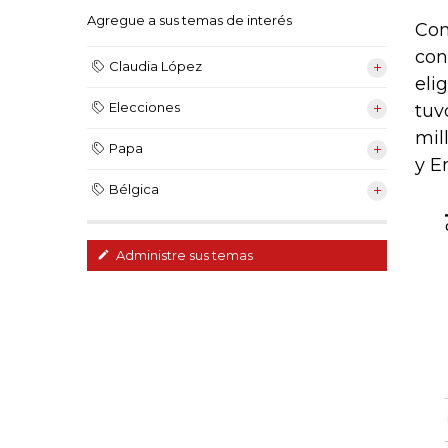
Agregue a sus temas de interés
Com
con
Claudia López
eli
Elecciones
tuv
mil
Papa
y E
Bélgica
Administre sus temas