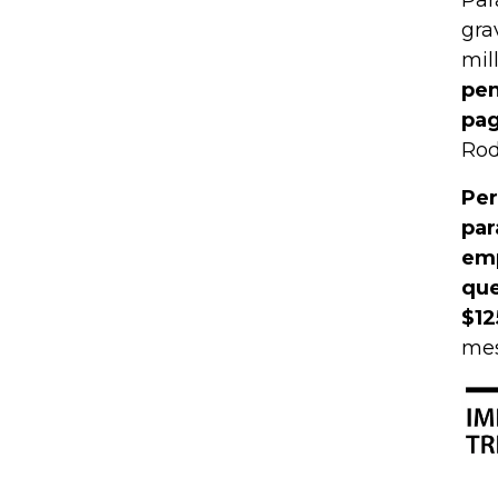
gra
mil
pen
pag
Rod
Per
par
emp
que
$12
mes