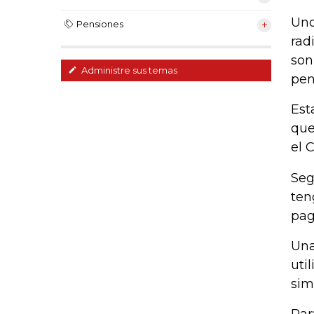
Uno
Pensiones
rad
son
Administre sus temas
pen
Est
que
el 
Seg
ten
pag
Una
uti
sim
Par