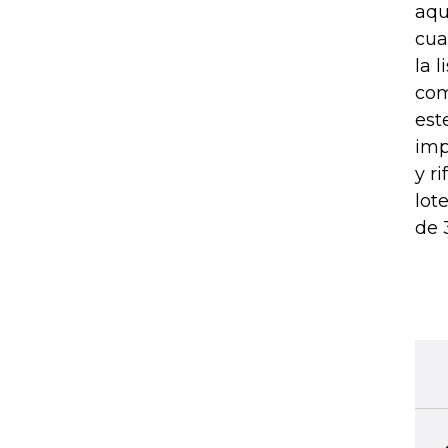
aqu
cua
la 
com
est
imp
y r
lot
de 