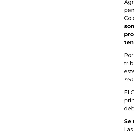
Agr
pen
Col
som
pro
ten
Por
tri
est
ren
El 
pri
deb
Se 
Las