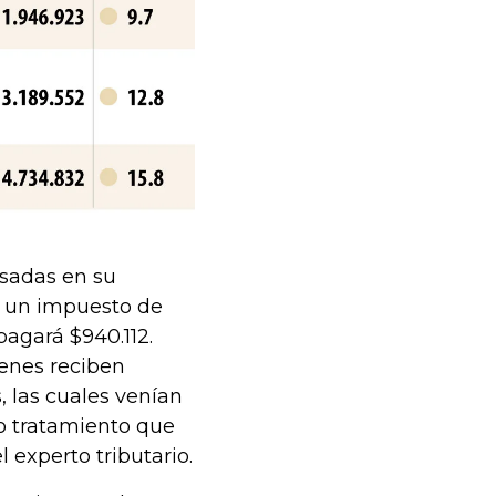
esadas en su
r un impuesto de
pagará $940.112.
ienes reciben
, las cuales venían
o tratamiento que
 experto tributario.