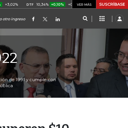
SUSCRÍBASE
%
10,34%
+0,10%
+0,98%
$ 416,86
+$ 0,05
+0,01%
DTF
UVR
VER MÁS
 otro ingreso
022
tución de 1991 y cumple con
ública