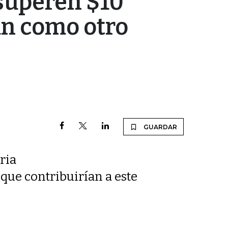
superen $10
án como otro
GUARDAR
ria
 que contribuirían a este