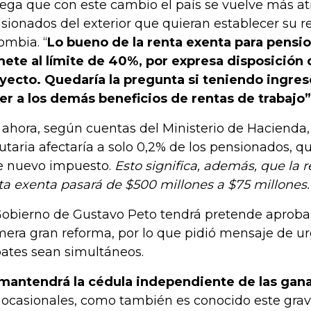
ega que con este cambio el país se vuelve más atr
sionados del exterior que quieran establecer su re
ombia. “
Lo bueno de la renta exenta para pensi
ete al límite de 40%, por expresa disposición d
yecto. Quedaría la pregunta si teniendo ingre
er a los demás beneficios de rentas de trabajo”
 ahora, según cuentas del Ministerio de Hacienda,
butaria afectaría a solo 0,2% de los pensionados, q
e nuevo impuesto.
Esto significa, además, que la 
ta exenta pasará de $500 millones a $75 millones.
Gobierno de Gustavo Peto tendrá pretende aproba
mera gran reforma, por lo que pidió mensaje de ur
ates sean simultáneos.
mantendrá la cédula independiente de las gana
 ocasionales, como también es conocido este gra