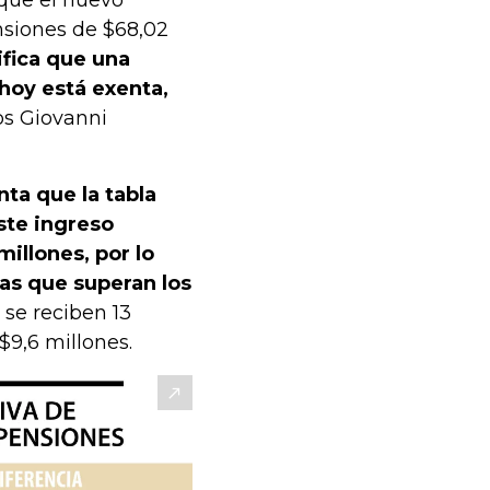
nsiones de $68,02
ifica que una
hoy está exenta,
los Giovanni
ta que la tabla
este ingreso
illones, por lo
las que superan los
i se reciben 13
9,6 millones.