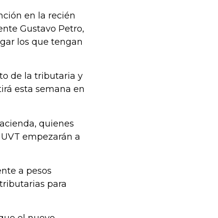
nción en la recién
dente Gustavo Petro,
agar los que tengan
o de la tributaria y
tirá esta semana en
Hacienda, quienes
90 UVT empezarán a
ente a pesos
tributarias para
 que el nuevo