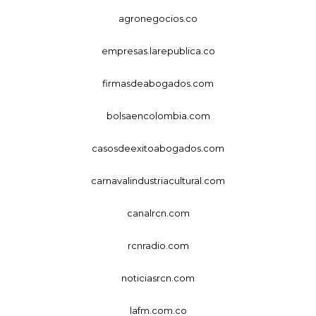
agronegocios.co
empresas.larepublica.co
firmasdeabogados.com
bolsaencolombia.com
casosdeexitoabogados.com
carnavalindustriacultural.com
canalrcn.com
rcnradio.com
noticiasrcn.com
lafm.com.co