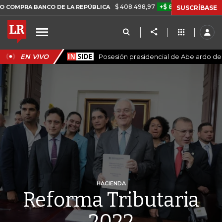
$ 408.498,97
+$ 8.753,81
+2,19%
BANCO DE LA REPÚBLICA
TASA
SUSCRÍBASE
EN VIVO
Posesión presidencial de Abelardo de l
HACIENDA
Reforma Tributaria