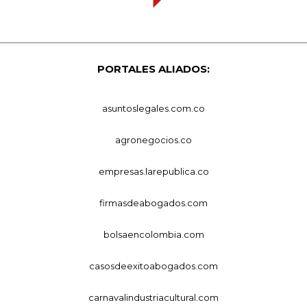
PORTALES ALIADOS:
asuntoslegales.com.co
agronegocios.co
empresas.larepublica.co
firmasdeabogados.com
bolsaencolombia.com
casosdeexitoabogados.com
carnavalindustriacultural.com