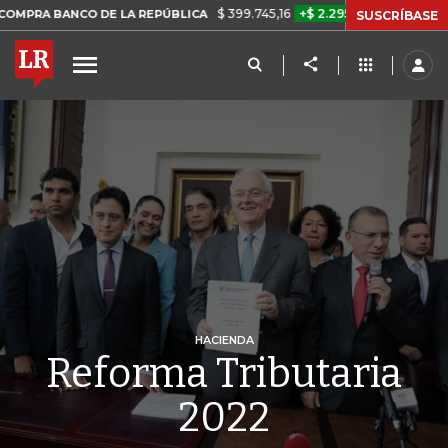
$ 399.745,16
+$ 2.295,71
+0,58%
NCO DE LA REPÚBLICA
TASA DE
SUSCRÍBASE
HACIENDA
Reforma Tributaria
2022