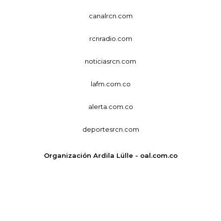
canalrcn.com
rcnradio.com
noticiasrcn.com
lafm.com.co
alerta.com.co
deportesrcn.com
Organización Ardila Lülle - oal.com.co