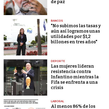
de paz
BANCOS
"No subimos las tasas y
aún así logramos unas
utilidades por $1,2
billones en tres años"
DEPORTE
Las mujeres lideran
resistencia contra
Infantino mientras la
Fifa se enfrenta a una
crisis
LABORAL
Al menos 86% de los