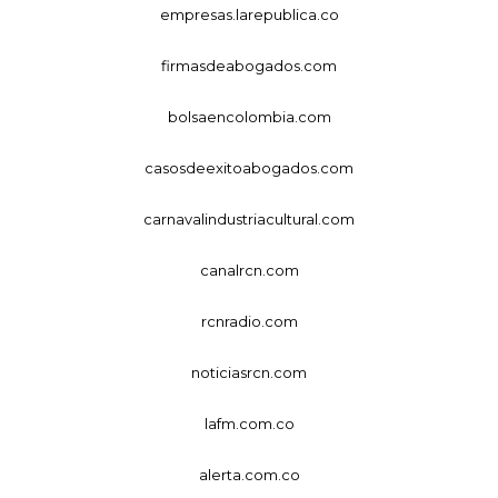
empresas.larepublica.co
firmasdeabogados.com
bolsaencolombia.com
casosdeexitoabogados.com
carnavalindustriacultural.com
canalrcn.com
rcnradio.com
noticiasrcn.com
lafm.com.co
alerta.com.co