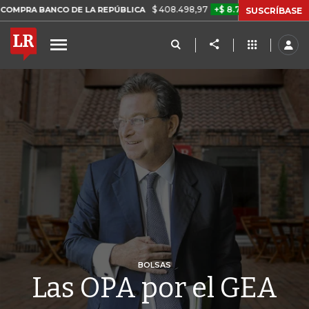
$ 408.498,97
+$ 8.753,81
+2,19%
NCO DE LA REPÚBLICA
TASA D
SUSCRÍBASE
BOLSAS
Las OPA por el GEA