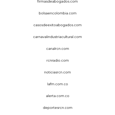
firmasdeabogados.com
bolsaencolombia.com
casosdeexitoabogados.com
carnavalindustriacultural.com
canalrcn.com
rcnradio.com
noticiasrcn.com
lafm.com.co
alerta.com.co
deportesrcn.com