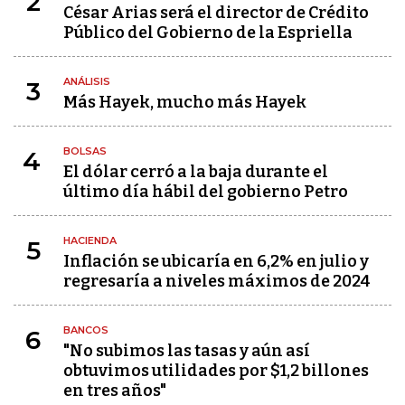
2
César Arias será el director de Crédito
Público del Gobierno de la Espriella
ANÁLISIS
3
Más Hayek, mucho más Hayek
BOLSAS
4
El dólar cerró a la baja durante el
último día hábil del gobierno Petro
HACIENDA
5
Inflación se ubicaría en 6,2% en julio y
regresaría a niveles máximos de 2024
BANCOS
6
"No subimos las tasas y aún así
obtuvimos utilidades por $1,2 billones
en tres años"