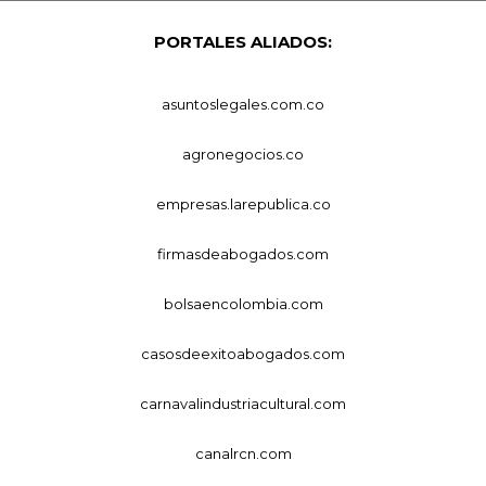
PORTALES ALIADOS:
asuntoslegales.com.co
agronegocios.co
empresas.larepublica.co
firmasdeabogados.com
bolsaencolombia.com
casosdeexitoabogados.com
carnavalindustriacultural.com
canalrcn.com