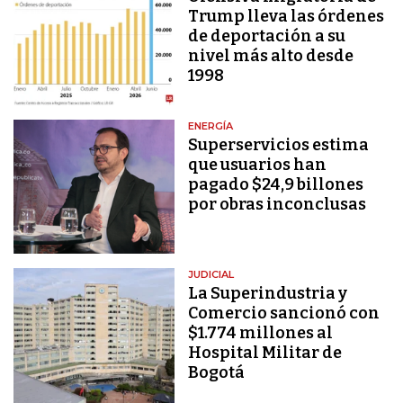
Trump lleva las órdenes
de deportación a su
nivel más alto desde
1998
ENERGÍA
Superservicios estima
que usuarios han
pagado $24,9 billones
por obras inconclusas
JUDICIAL
La Superindustria y
Comercio sancionó con
$1.774 millones al
Hospital Militar de
Bogotá