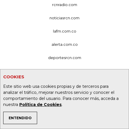
rcnradio.com
noticiasrcn.com
lafm.com.co
alerta.com.co
deportesrcn.com
Organización Ardila Lülle - oal.com.co
COOKIES
Este sitio web usa cookies propias y de terceros para
analizar el tráfico, mejorar nuestros servicio y conocer el
comportamiento del usuario. Para conocer más, acceda a
nuestra
Política de Cookies
.
ENTENDIDO
TEMAS DE INTERÉS