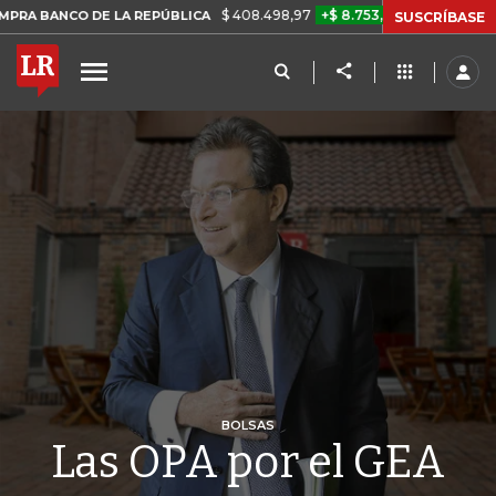
$ 408.498,97
+$ 8.753,81
+2,19%
 DE LA REPÚBLICA
TASA DE U
SUSCRÍBASE
BOLSAS
Las OPA por el GEA