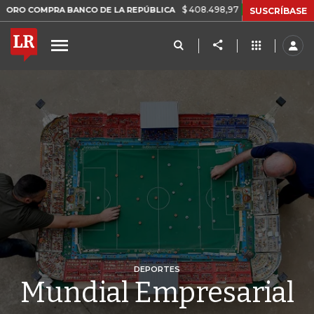
$ 408.498,97
+$ 8.753,81
+2,19%
PRA BANCO DE LA REPÚBLICA
T
SUSCRÍBASE
DEPORTES
Mundial Empresarial