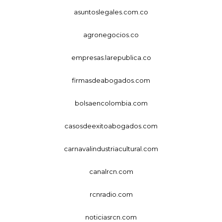
asuntoslegales.com.co
agronegocios.co
empresas.larepublica.co
firmasdeabogados.com
bolsaencolombia.com
casosdeexitoabogados.com
carnavalindustriacultural.com
canalrcn.com
rcnradio.com
noticiasrcn.com