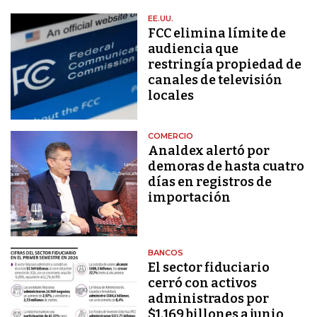
EE.UU.
FCC elimina límite de
audiencia que
restringía propiedad de
canales de televisión
locales
COMERCIO
Analdex alertó por
demoras de hasta cuatro
días en registros de
importación
BANCOS
El sector fiduciario
cerró con activos
administrados por
$1.169 billones a junio