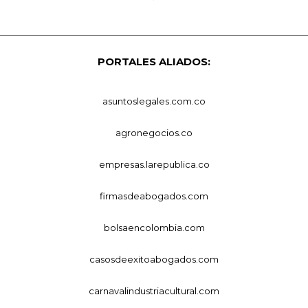
PORTALES ALIADOS:
asuntoslegales.com.co
agronegocios.co
empresas.larepublica.co
firmasdeabogados.com
bolsaencolombia.com
casosdeexitoabogados.com
carnavalindustriacultural.com