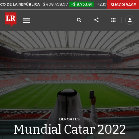
$ 408.498,97
+$ 8.753,81
+2,19%
EPÚBLICA
TASA DE USURA CRÉ
SUSCRÍBASE
DEPORTES
Mundial Catar 2022