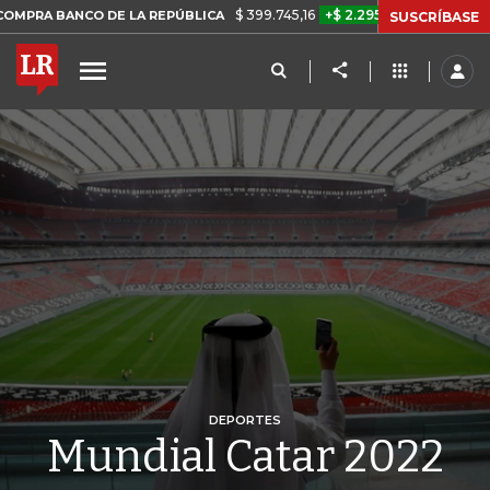
$ 399.745,16
+$ 2.295,71
+0,58%
CO DE LA REPÚBLICA
TASA DE 
SUSCRÍBASE
DEPORTES
Mundial Catar 2022