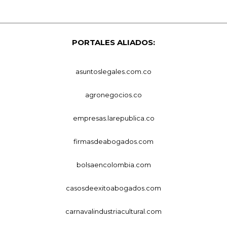
PORTALES ALIADOS:
asuntoslegales.com.co
agronegocios.co
empresas.larepublica.co
firmasdeabogados.com
bolsaencolombia.com
casosdeexitoabogados.com
carnavalindustriacultural.com