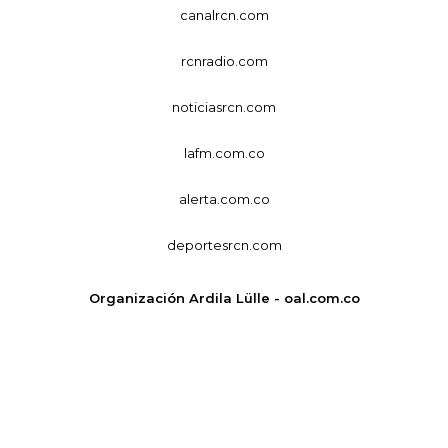
canalrcn.com
rcnradio.com
noticiasrcn.com
lafm.com.co
alerta.com.co
deportesrcn.com
Organización Ardila Lülle - oal.com.co